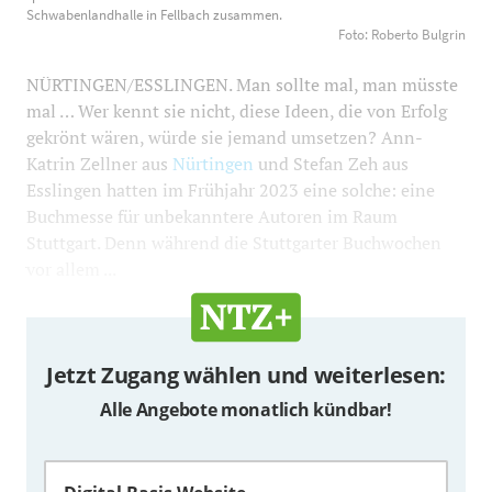
und 300 Aussteller in der Schwabenlandhalle in
Schwabenlandhalle in Fellbach zusammen.
Foto: Roberto Bulgrin
Fellbach zusammen. Foto: Roberto Bulgrin
1200
800
NÜRTINGEN/ESSLINGEN. Man sollte mal, man müsste
mal … Wer kennt sie nicht, diese Ideen, die von Erfolg
gekrönt wären, würde sie jemand umsetzen? Ann-
Katrin Zellner aus
Nürtingen
und Stefan Zeh aus
Esslingen hatten im Frühjahr 2023 eine solche: eine
Buchmesse für unbekanntere Autoren im Raum
Stuttgart. Denn während die Stuttgarter Buchwochen
vor allem ...
Jetzt Zugang wählen und weiterlesen:
Alle Angebote monatlich kündbar!