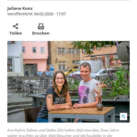
Juliane Kunz
Veröffentlicht:
04.02.2026 - 17:07
Teilen
Drucken
Ann-Katrin Zellner und Stefan Zeh hatten 2023 eine
Ann-Katrin Zellner und Stefan Zeh hatten 2023 eine Idee. Zwei Jahre
Idee. Zwei Jahre später brachten sie über 4500 Besucher
später brachten sie über 4500 Besucher und 300 Aussteller in der