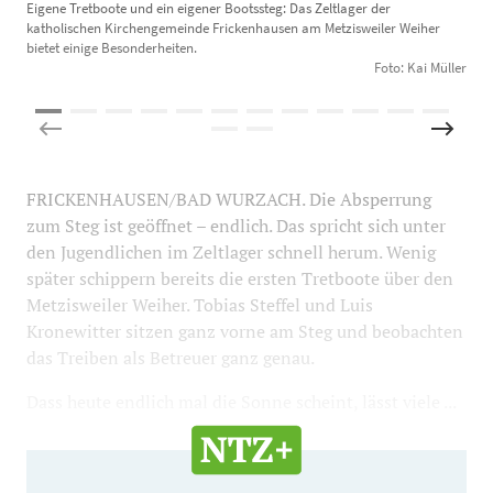
Eigene Tretboote und ein eigener Bootssteg: Das Zeltlager der
G
katholischen Kirchengemeinde Frickenhausen am Metzisweiler Weiher
(
bietet einige Besonderheiten.
Foto: Kai Müller
FRICKENHAUSEN/BAD WURZACH. Die Absperrung
zum Steg ist geöffnet – endlich. Das spricht sich unter
den Jugendlichen im Zeltlager schnell herum. Wenig
später schippern bereits die ersten Tretboote über den
Metzisweiler Weiher. Tobias Steffel und Luis
Kronewitter sitzen ganz vorne am Steg und beobachten
das Treiben als Betreuer ganz genau.
Dass heute endlich mal die Sonne scheint, lässt viele ...