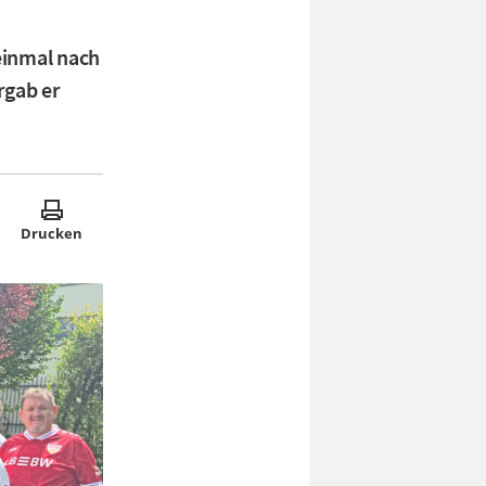
einmal nach
rgab er
Drucken