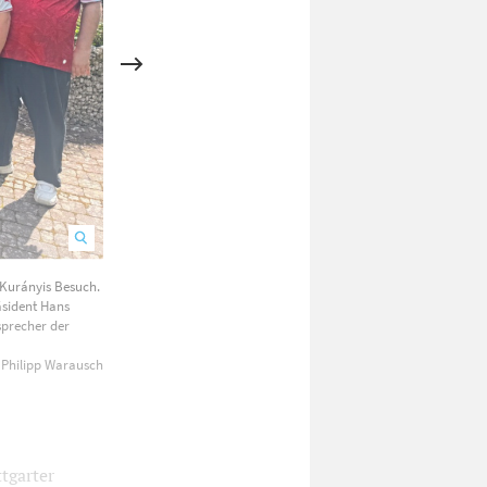
 Kurányis Besuch.
Auch die Trikots der Bewohner wurden signiert.
äsident Hans
sprecher der
 Philipp Warausch
tgarter