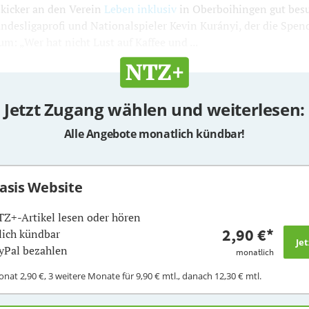
icker an den Verein
Leben inklusiv
in Oberboihingen gut besu
ndesligaprofi und Nationalspieler Kevin Kurányi, der die Spen
um: „Wer hat nicht Lust auf Kaffee und ...
Jetzt Zugang wählen und weiterlesen:
Alle Angebote monatlich kündbar!
Basis Website
TZ+-Artikel lesen oder hören
2,90 €
*
ich kündbar
yPal bezahlen
monatlich
Monat
2,90 €
, 3 weitere Monate für
9,90 €
mtl., danach
12,30 €
mtl.