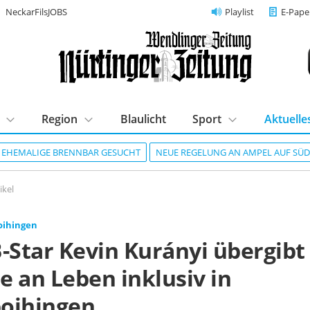
NeckarFilsJOBS
Playlist
E-Pape
Region
Blaulicht
Sport
Aktuelle
R EHEMALIGE BRENNBAR GESUCHT
NEUE REGELUNG AN AMPEL AUF SÜ
ikel
oihingen
-Star Kevin Kurányi übergibt
e an Leben inklusiv in
oihingen