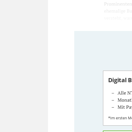
Prominentenk
ehemalige Bu
versteht, war
Digital 
Alle N
Monatl
Mit Pa
*Im ersten 