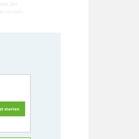
cht. Der
de übergab,