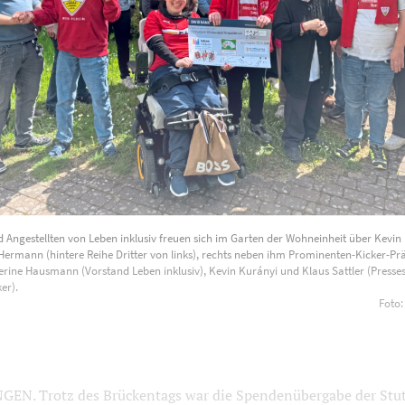
Angestellten von Leben inklusiv freuen sich im Garten der Wohneinheit über Kevin
Hermann (hintere Reihe Dritter von links), rechts neben ihm Prominenten-Kicker-Pr
everine Hausmann (Vorstand Leben inklusiv), Kevin Kurányi und Klaus Sattler (Presse
er).
Foto:
N. Trotz des Brückentags war die Spendenübergabe der Stut