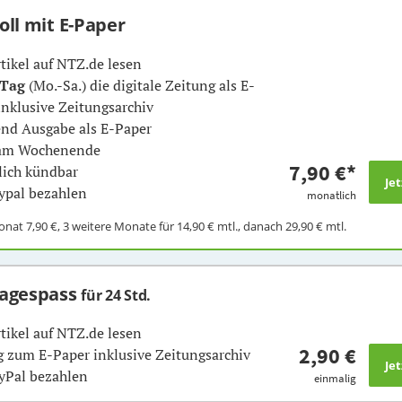
Voll mit E-Paper
rtikel auf NTZ.de lesen
 Tag
(Mo.-Sa.) die digitale Zeitung als E-
inklusive Zeitungsarchiv
nd Ausgabe als E-Paper
 am Wochenende
7,90 €
*
ich kündbar
ypal bezahlen
monatlich
Monat
7,90 €
, 3 weitere Monate für
14,90 €
mtl., danach
29,90 €
mtl.
Tagespass
für 24 Std.
rtikel auf NTZ.de lesen
2,90 €
 zum E-Paper inklusive Zeitungsarchiv
yPal bezahlen
einmalig