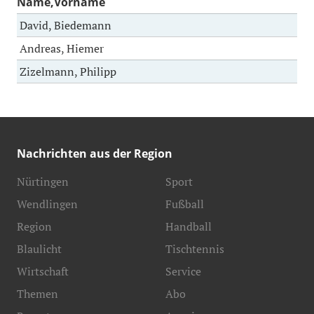
Name,Vorname
David, Biedemann
Andreas, Hiemer
Zizelmann, Philipp
Nachrichten aus der Region
Nürtingen
Sport
Wendlingen
Fußball
Region
Handball
Blaulicht
Tischtennis
Wirtschaft
Service
Themen
Abo