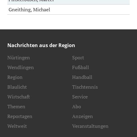
Gneithing, Michael
Nachrichten aus der Region
Nürtingen
Sport
Wendlingen
Fußball
Region
Handball
Blaulicht
Tischtennis
Wirtschaft
Service
Themen
Abo
Reportagen
Anzeigen
Weltweit
Veranstaltungen