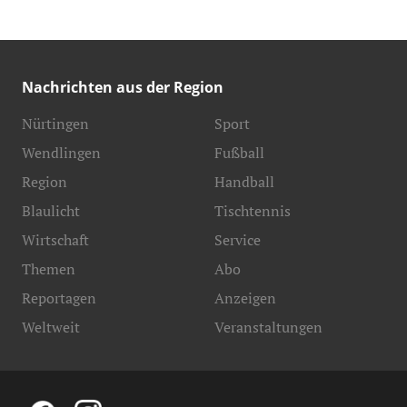
Nachrichten aus der Region
Nürtingen
Sport
Wendlingen
Fußball
Region
Handball
Blaulicht
Tischtennis
Wirtschaft
Service
Themen
Abo
Reportagen
Anzeigen
Weltweit
Veranstaltungen