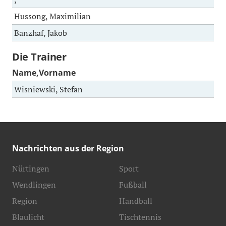
Hussong, Maximilian
Banzhaf, Jakob
Die Trainer
Name,Vorname
Wisniewski, Stefan
Nachrichten aus der Region
Nürtingen
Sport
Wendlingen
Fußball
Region
Handball
Blaulicht
Tischtennis