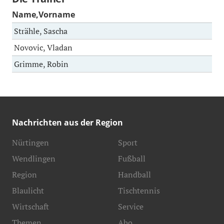
Name,Vorname
Strähle, Sascha
Novovic, Vladan
Grimme, Robin
Nachrichten aus der Region
Nürtingen
Sport
Wendlingen
Fußball
Region
Handball
Blaulicht
Tischtennis
Wirtschaft
Service
Themen
Abo