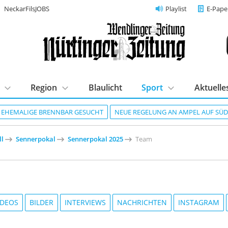
NeckarFilsJOBS
Playlist
E-Pape
Region
Blaulicht
Sport
Aktuelle
R EHEMALIGE BRENNBAR GESUCHT
NEUE REGELUNG AN AMPEL AUF SÜ
ll
Sennerpokal
Sennerpokal 2025
Team
IDEOS
BILDER
INTERVIEWS
NACHRICHTEN
INSTAGRAM