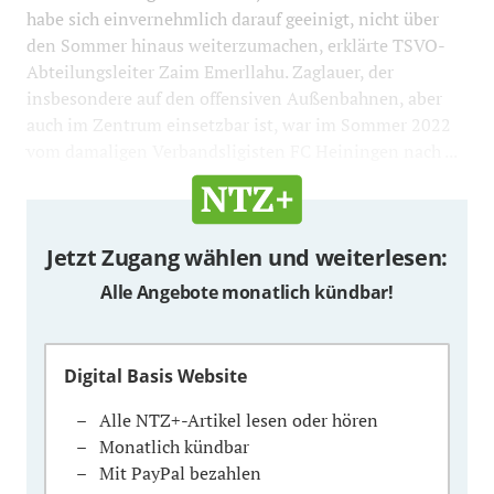
habe sich einvernehmlich darauf geeinigt, nicht über
den Sommer hinaus weiterzumachen, erklärte TSVO-
Abteilungsleiter Zaim Emerllahu. Zaglauer, der
insbesondere auf den offensiven Außenbahnen, aber
auch im Zentrum einsetzbar ist, war im Sommer 2022
vom damaligen Verbandsligisten FC Heiningen nach ...
Jetzt Zugang wählen und weiterlesen:
Alle Angebote monatlich kündbar!
Digital Basis Website
Alle NTZ+-Artikel lesen oder hören
Monatlich kündbar
Mit PayPal bezahlen