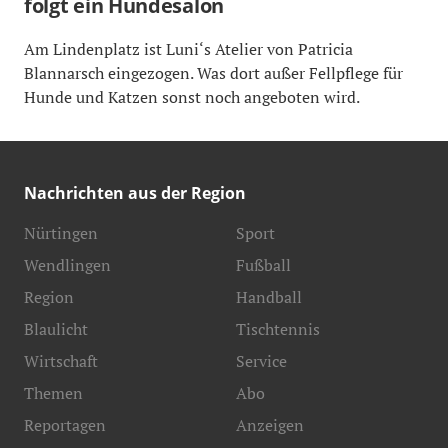
folgt ein Hundesalon
Am Lindenplatz ist Luni‘s Atelier von Patricia
Blannarsch eingezogen. Was dort außer Fellpflege für
Hunde und Katzen sonst noch angeboten wird.
Nachrichten aus der Region
Nürtingen
Sport
Wendlingen
Fußball
Region
Handball
Blaulicht
Tischtennis
Wirtschaft
Service
Themen
Abo
Reportagen
Anzeigen