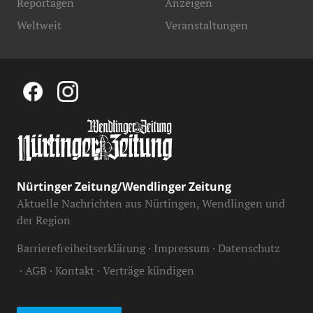
Reportagen
Anzeigen
Anmeldung-Info:
Ticketlink:
Weltweit
Veranstaltungen
https://www.friedrichsbau.de/
https://www.friedrichsbau.de/
Ticket-Info:
info@friedrichsbau.de
Anmeldung-Info:
https://www.friedrichsbau.de/
Nürtinger Zeitung/Wendlinger Zeitung
Aktuelle Nachrichten aus Nürtingen, Wendlingen und
der Region
Barrierefreiheitserklärung
Impressum
Datenschutz
AGB
Kontakt
Verträge kündigen