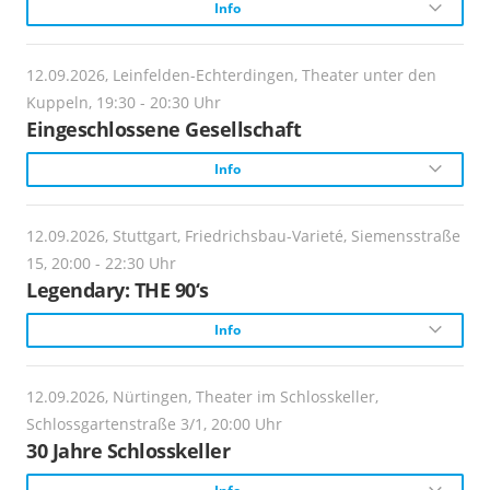
Info
Turbulenzen im Lehrerzimmer. Ein absurd-komisches
Theaterstück über Moral, Macht und das System Schule.
Beschreibung:
12.09.2026, Leinfelden-Echterdingen, Theater unter den
Ein Gefühl. Ein Jahrzehnt. Eine Show. Der Bass pulsiert
Veranstalter:
Kuppeln, 19:30 - 20:30 Uhr
Theater unter den Kuppeln e.V.
im Bauch, die Luft ist durchzogen von einem
Eingeschlossene Gesellschaft
berauschenden Freiheitsgefühl. Herzklopfen an: Wir
Info
katapultieren das Publikum mitten in die farbenfrohen
Webadresse:
https://www.tudk.de
90er.
Schauspiel
12.09.2026, Stuttgart, Friedrichsbau-Varieté, Siemensstraße
Preise:
Webadresse:
15, 20:00 - 22:30 Uhr
19 Euro
https://www.friedrichsbau.de/
Beschreibung:
Legendary: THE 90‘s
Sechs Lehrerkräfte und ein verärgerter Vater entfachen
Info
Ticketlink:
Anmeldung erforderlich!
Turbulenzen im Lehrerzimmer. Ein absurd-komisches
https://www.tudk.de
Theaterstück über Moral, Macht und das System Schule.
Ticketlink:
Beschreibung:
12.09.2026, Nürtingen, Theater im Schlosskeller,
https://www.friedrichsbau.de/
Ticket-Info:
Ein Gefühl. Ein Jahrzehnt. Eine Show. Der Bass pulsiert
Veranstalter:
Schlossgartenstraße 3/1, 20:00 Uhr
karten@tudk.de
Theater unter den Kuppeln e.V.
im Bauch, die Luft ist durchzogen von einem
30 Jahre Schlosskeller
Ticket-Info:
berauschenden Freiheitsgefühl. Herzklopfen an: Wir