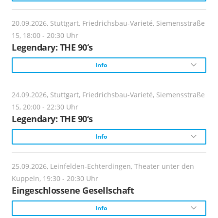
https://www.tudk.de
Theaterstück über Moral, Macht und das System Schule.
Ticketlink:
Beschreibung:
20.09.2026, Stuttgart, Friedrichsbau-Varieté, Siemensstraße
https://www.friedrichsbau.de/
Ticket-Info:
Ein Gefühl. Ein Jahrzehnt. Eine Show. Der Bass pulsiert
Veranstalter:
15, 18:00 - 20:30 Uhr
karten@tudk.de
Theater unter den Kuppeln e.V.
im Bauch, die Luft ist durchzogen von einem
Legendary: THE 90‘s
Ticket-Info:
berauschenden Freiheitsgefühl. Herzklopfen an: Wir
info@friedrichsbau.de
Info
Anmeldung-Info:
katapultieren das Publikum mitten in die farbenfrohen
Webadresse:
karten@tudk.de
https://www.tudk.de
90er.
Anmeldung-Info:
Beschreibung:
24.09.2026, Stuttgart, Friedrichsbau-Varieté, Siemensstraße
https://www.friedrichsbau.de/
Preise:
Webadresse:
Ein Gefühl. Ein Jahrzehnt. Eine Show. Der Bass pulsiert
15, 20:00 - 22:30 Uhr
19 Euro
https://www.friedrichsbau.de/
im Bauch, die Luft ist durchzogen von einem
Legendary: THE 90‘s
berauschenden Freiheitsgefühl. Herzklopfen an: Wir
Info
katapultieren das Publikum mitten in die farbenfrohen
Ticketlink:
Anmeldung erforderlich!
https://www.tudk.de
90er.
Ticketlink:
Beschreibung:
25.09.2026, Leinfelden-Echterdingen, Theater unter den
https://www.friedrichsbau.de/
Ticket-Info:
Webadresse:
Ein Gefühl. Ein Jahrzehnt. Eine Show. Der Bass pulsiert
Kuppeln, 19:30 - 20:30 Uhr
karten@tudk.de
https://www.friedrichsbau.de/
im Bauch, die Luft ist durchzogen von einem
Eingeschlossene Gesellschaft
Ticket-Info:
berauschenden Freiheitsgefühl. Herzklopfen an: Wir
info@friedrichsbau.de
Info
Anmeldung-Info:
katapultieren das Publikum mitten in die farbenfrohen
Anmeldung erforderlich!