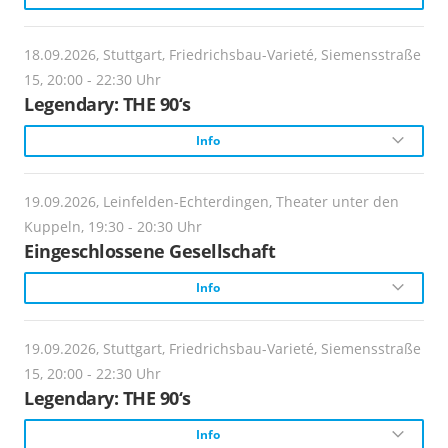
90er.
Einlass:
19:30
Ticketlink:
Schauspiel
18.09.2026, Stuttgart, Friedrichsbau-Varieté, Siemensstraße
https://www.friedrichsbau.de/
Webadresse:
15, 20:00 - 22:30 Uhr
https://www.friedrichsbau.de/
Preise:
Beschreibung:
Legendary: THE 90‘s
30 €; erm. 25€
Ticket-Info:
Sechs Lehrerkräfte und ein verärgerter Vater entfachen
info@friedrichsbau.de
Info
Anmeldung erforderlich!
Turbulenzen im Lehrerzimmer. Ein absurd-komisches
Ticketlink:
Theaterstück über Moral, Macht und das System Schule.
https://ntz.reservix.de
Anmeldung-Info:
Ticketlink:
Beschreibung:
19.09.2026, Leinfelden-Echterdingen, Theater unter den
https://www.friedrichsbau.de/
https://www.friedrichsbau.de/
Ein Gefühl. Ein Jahrzehnt. Eine Show. Der Bass pulsiert
Veranstalter:
Kuppeln, 19:30 - 20:30 Uhr
Theater unter den Kuppeln e.V.
im Bauch, die Luft ist durchzogen von einem
Eingeschlossene Gesellschaft
Ticket-Info:
berauschenden Freiheitsgefühl. Herzklopfen an: Wir
info@friedrichsbau.de
Info
katapultieren das Publikum mitten in die farbenfrohen
Webadresse:
https://www.tudk.de
90er.
Anmeldung-Info:
Schauspiel
19.09.2026, Stuttgart, Friedrichsbau-Varieté, Siemensstraße
https://www.friedrichsbau.de/
Preise:
Webadresse:
15, 20:00 - 22:30 Uhr
19 Euro
https://www.friedrichsbau.de/
Beschreibung:
Legendary: THE 90‘s
Sechs Lehrerkräfte und ein verärgerter Vater entfachen
Info
Ticketlink:
Anmeldung erforderlich!
Turbulenzen im Lehrerzimmer. Ein absurd-komisches