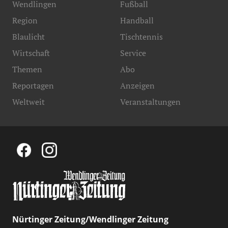
Wendlingen
Fußball
Region
Handball
Blaulicht
Tischtennis
Wirtschaft
Service
Themen
Abo
Reportagen
Anzeigen
Weltweit
Veranstaltungen
Nürtinger Zeitung/Wendlinger Zeitung