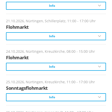
https://www.nuertingen.de/abendmarkt
Info
Beginn:
Öffnungszeiten:
11 Uhr
17 -22 Uhr
Veranstalter:
21.10.2026, Nürtingen, Schillerplatz, 11:00 - 17:00 Uhr
M und A Flohmärkte
Flohmarkt
Info
Beginn:
8 Uhr
Veranstalter:
24.10.2026, Nürtingen, Kreuzkirche, 08:00 - 15:00 Uhr
M und A Flohmärkte
Flohmarkt
Info
Beginn:
11 Uhr
Veranstalter:
25.10.2026, Nürtingen, Kreuzkirche, 11:00 - 17:00 Uhr
M und A Flohmärkte
Sonntagsflohmarkt
Info
Beginn:
8 Uhr
Veranstalter: