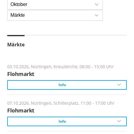
Oktober
Märkte
Märkte
03.10.2026, Nürtingen, Kreuzkirche, 08:00 - 15:00 Uhr
Flohmarkt
Info
Veranstalter:
07.10.2026, Nürtingen, Schillerplatz, 11:00 - 17:00 Uhr
M und A Flohmärkte
Flohmarkt
Info
Beginn:
8 Uhr