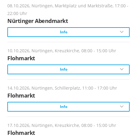
Veranstalter:
08.10.2026, Nürtingen, Marktplatz und Marktstraße, 17:00 -
M und A Flohmärkte
22:00 Uhr
Nürtinger Abendmarkt
Beginn:
Info
11 Uhr
Beschreibung:
10.10.2026, Nürtingen, Kreuzkirche, 08:00 - 15:00 Uhr
Die Stadt Nürtingen veranstaltet in den warmen
Flohmarkt
Monaten einen bunten Abendmarkt in der Nürtinger
Info
Innenstadt. Das Veranstaltungsgebiet erstreckt sich
über die Marktstraße sowie Apothekerstraße. Mehr als
20 Ausstellende, darunter lokale Gastronomen, Vereine
Veranstalter:
14.10.2026, Nürtingen, Schillerplatz, 11:00 - 17:00 Uhr
und Einzelhändler.
M und A Flohmärkte
Flohmarkt
Info
Veranstalter:
Beginn:
Amt für Stadtmarketing
8 Uhr
Veranstalter:
17.10.2026, Nürtingen, Kreuzkirche, 08:00 - 15:00 Uhr
Webadresse:
M und A Flohmärkte
Flohmarkt