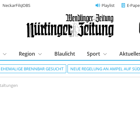
NeckarFilsJOBS
Playlist
E-Pape
Region
Blaulicht
Sport
Aktuelle
R EHEMALIGE BRENNBAR GESUCHT
NEUE REGELUNG AN AMPEL AUF SÜ
taltungen