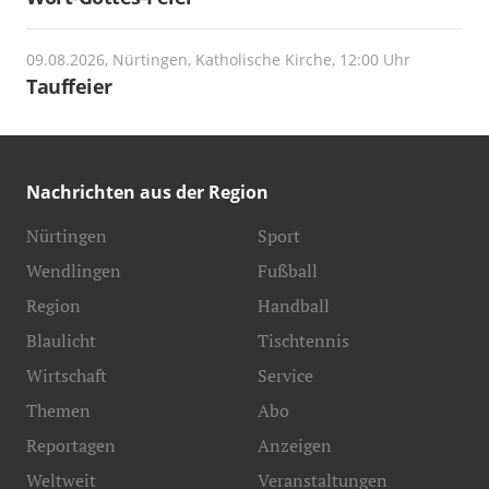
09.08.2026, Nürtingen, Katholische Kirche, 12:00 Uhr
Tauffeier
Nachrichten aus der Region
Nürtingen
Sport
Wendlingen
Fußball
Region
Handball
Blaulicht
Tischtennis
Wirtschaft
Service
Themen
Abo
Reportagen
Anzeigen
Weltweit
Veranstaltungen