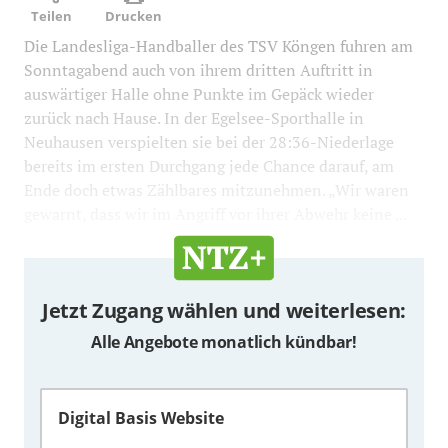
Teilen
Drucken
Die Landesliga-Handballer des TSV Köngen fuhren am
Sonntagabend auch von ihrem dritten Auftritt in
auswärtiger Halle ohne Punkte im Gepäck wieder
zurück nach Hause. In der Egelsee-Sporthalle in
Neuhausen verspielten sie bei der 28:36-Niederlage
bereits im ersten Durchgang jede Chance darauf, am
Ende doch etwas Zählbares mitzunehmen. „Wir waren
gewarnt, dass wir im Angriff vor ihrer Abwehr keine ...
Jetzt Zugang wählen und weiterlesen:
Alle Angebote monatlich kündbar!
Digital Basis Website