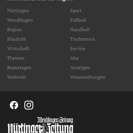
Nürtingen
Sport
Wendlingen
Fußball
Region
Handball
Blaulicht
Tischtennis
Wirtschaft
Service
Themen
Abo
Reportagen
Anzeigen
Weltweit
Veranstaltungen