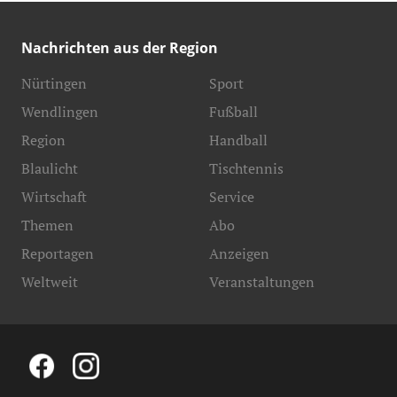
Nachrichten aus der Region
Nürtingen
Sport
Wendlingen
Fußball
Region
Handball
Blaulicht
Tischtennis
Wirtschaft
Service
Themen
Abo
Reportagen
Anzeigen
Weltweit
Veranstaltungen