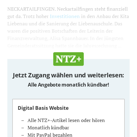
NECKARTAILFINGEN. Neckartailfingen steht finanziell
gut da. Trotz hoher
Investitionen
in den Anbau der Kita
Liebenau und die Sanierung der Liebenauschule. Das
waren die positiven Botschaften der Leiterin der
Finanzverwaltung, Alisa Spannbauer. In der jüngsten
Gemeinderatssitzung hatte sie die Jahresrechnung ...
Jetzt Zugang wählen und weiterlesen:
Alle Angebote monatlich kündbar!
Digital Basis Website
Alle NTZ+-Artikel lesen oder hören
Monatlich kündbar
Mit PayPal bezahlen