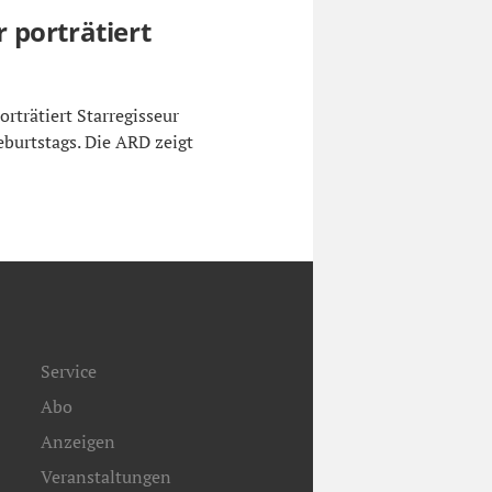
 porträtiert
rträtiert Starregisseur
burtstags. Die ARD zeigt
Service
Abo
Anzeigen
Veranstaltungen