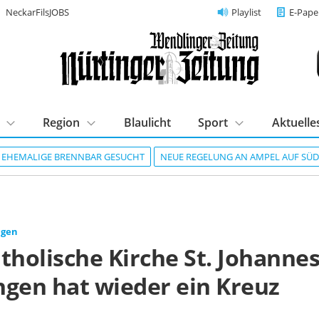
NeckarFilsJOBS
Playlist
E-Pape
Region
Blaulicht
Sport
Aktuelle
R EHEMALIGE BRENNBAR GESUCHT
NEUE REGELUNG AN AMPEL AUF SÜ
ngen
tholische Kirche St. Johannes
ngen hat wieder ein Kreuz