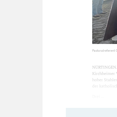
Pastoralrefer
Pastoralreferent 
montiert wur
NÜRTINGEN. F
Kirchheimer 
hoher Stahle
der katholis
Drei ...