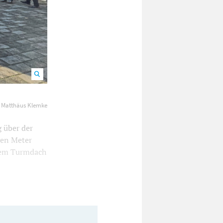
 Turm
: Matthäus Klemke
 über der
ben Meter
 dem Turmdach