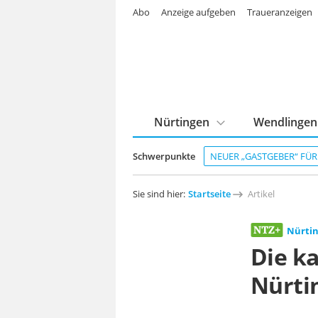
Abo
Anzeige aufgeben
Traueranzeigen
Nürtingen
Wendlingen
Schwerpunkte
NEUER „GASTGEBER“ FÜ
Sie sind hier:
Startseite
Artikel
Nürti
Die ka
Nürti