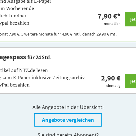
nd Ausgabe als E-Paper
 am Wochenende
7,90 €
*
ich kündbar
ypal bezahlen
monatlich
Monat
7,90 €
, 3 weitere Monate für
14,90 €
mtl., danach
29,90 €
mtl.
Tagespass
für 24 Std.
rtikel auf NTZ.de lesen
2,90 €
 zum E-Paper inklusive Zeitungsarchiv
yPal bezahlen
einmalig
Alle Angebote in der Übersicht:
Angebote vergleichen
Sie sind bereits Abonnent?