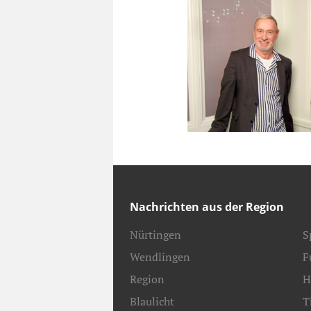
Nachrichten aus der Region
Nürtingen
S
Wendlingen
F
Region
H
Blaulicht
T