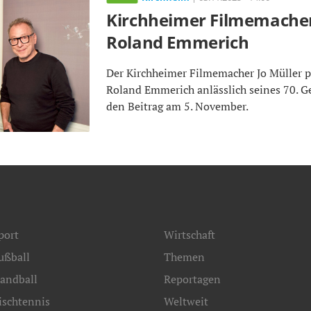
Kirchheimer Filmemacher
Roland Emmerich
Der Kirchheimer Filmemacher Jo Müller po
Roland Emmerich anlässlich seines 70. Ge
den Beitrag am 5. November.
port
Wirtschaft
ußball
Themen
andball
Reportagen
ischtennis
Weltweit