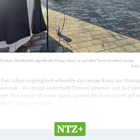
ent Christian Slunitschek segnete das Kreuz, bevor es auf dem
Christian Slunitschek segnete das Kreuz, bevor es auf dem Turm montiert wurde.
de. Foto: Matthäus Klemke
1200
800
Foto
ast schon engelsgleich schwebte das riesige Kreuz am Montag
Vorstadt – ein knapp anderthalb Tonnen schwerer und fast sie
ngel. Nur wenige Minuten später landete der Koloss sanft auf
chen
St.-Johannes-Kirche
.