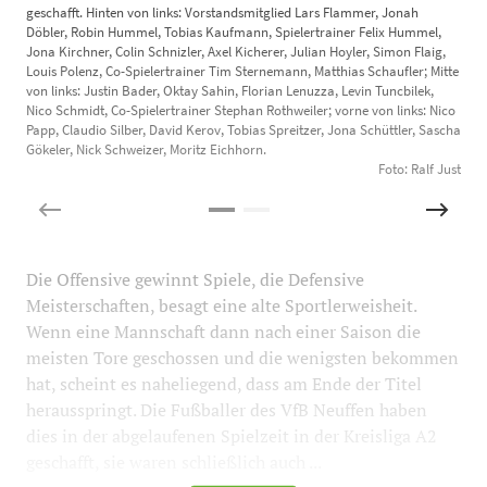
geschafft. Hinten von links: Vorstandsmitglied Lars Flammer, Jonah
Döbler, Robin Hummel, Tobias Kaufmann, Spielertrainer Felix Hummel,
Jona Kirchner, Colin Schnizler, Axel Kicherer, Julian Hoyler, Simon Flaig,
Louis Polenz, Co-Spielertrainer Tim Sternemann, Matthias Schaufler; Mitte
von links: Justin Bader, Oktay Sahin, Florian Lenuzza, Levin Tuncbilek,
Nico Schmidt, Co-Spielertrainer Stephan Rothweiler; vorne von links: Nico
Papp, Claudio Silber, David Kerov, Tobias Spreitzer, Jona Schüttler, Sascha
Gökeler, Nick Schweizer, Moritz Eichhorn.
Foto: Ralf Just
Die Offensive gewinnt Spiele, die Defensive
Meisterschaften, besagt eine alte Sportlerweisheit.
Wenn eine Mannschaft dann nach einer Saison die
meisten Tore geschossen und die wenigsten bekommen
hat, scheint es naheliegend, dass am Ende der Titel
herausspringt. Die Fußballer des VfB Neuffen haben
dies in der abgelaufenen Spielzeit in der Kreisliga A2
geschafft, sie waren schließlich auch ...