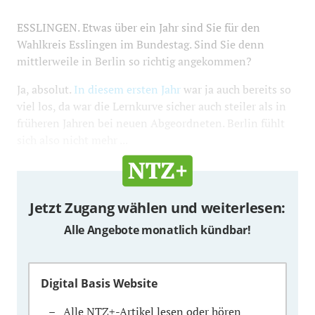
ESSLINGEN. Etwas über ein Jahr sind Sie für den
Wahlkreis Esslingen im Bundestag. Sind Sie denn
mittlerweile in Berlin so richtig angekommen?
Ja, absolut.
In diesem ersten Jahr
war ja auch bereits so
viel los, da war die Lernkurve sicher auch steiler als in
früheren Jahren bei neuen Abgeordneten. Berlin fühlt
sich also nicht mehr ...
Jetzt Zugang wählen und weiterlesen:
Alle Angebote monatlich kündbar!
Digital Basis Website
Alle NTZ+-Artikel lesen oder hören