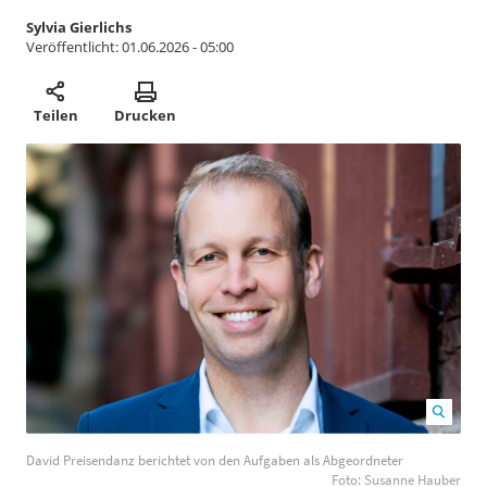
Sylvia Gierlichs
Veröffentlicht:
01.06.2026 - 05:00
Teilen
Drucken
David Preisendanz berichtet von den Aufgaben als
David Preisendanz berichtet von den Aufgaben als Abgeordneter
Abgeordneter Foto: Susanne Hauber
1200
800
Foto: Susanne Hauber