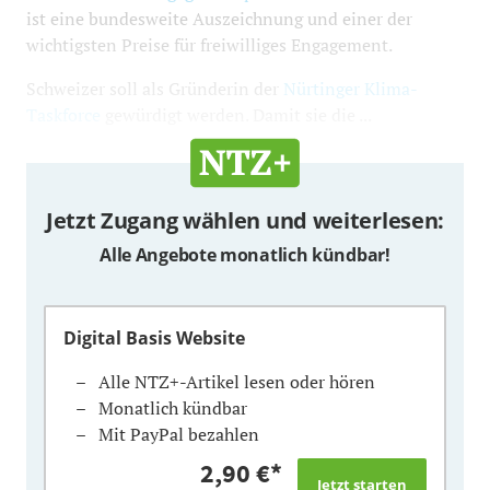
ist eine bundesweite Auszeichnung und einer der
wichtigsten Preise für freiwilliges Engagement.
Schweizer soll als Gründerin der
Nürtinger Klima-
Taskforce
gewürdigt werden. Damit sie die ...
Jetzt Zugang wählen und weiterlesen:
Alle Angebote monatlich kündbar!
Digital Basis Website
Alle NTZ+-Artikel lesen oder hören
Monatlich kündbar
Mit PayPal bezahlen
2,90 €
*