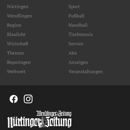
Nürtingen
Sport
Wendlingen
Fußball
Region
Handball
Blaulicht
Tischtennis
Wirtschaft
Service
Themen
Abo
Reportagen
Anzeigen
Weltweit
Veranstaltungen