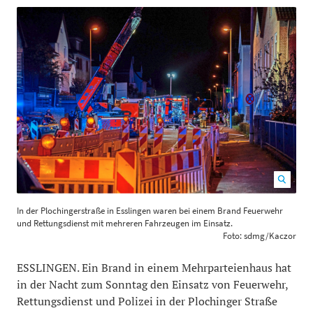
In der Plochingerstraße in Esslingen waren bei einem
In der Plochingerstraße in Esslingen waren bei einem Brand Feuerwehr
Brand Feuerwehr und Rettungsdienst mit mehreren
und Rettungsdienst mit mehreren Fahrzeugen im Einsatz.
Fahrzeugen im Einsatz. Foto: sdmg/Kaczor
1200
800
Foto: sdmg/Kaczor
ESSLINGEN. Ein Brand in einem Mehrparteienhaus hat
in der Nacht zum Sonntag den Einsatz von Feuerwehr,
Rettungsdienst und Polizei in der Plochinger Straße