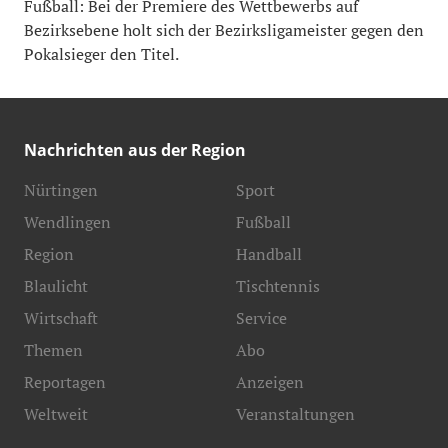
Fußball: Bei der Premiere des Wettbewerbs auf
Bezirksebene holt sich der Bezirksligameister gegen den
Pokalsieger den Titel.
Nachrichten aus der Region
Nürtingen
Sport
Wendlingen
Fußball
Region
Handball
Blaulicht
Tischtennis
Wirtschaft
Service
Themen
Abo
Reportagen
Anzeigen
Weltweit
Veranstaltungen