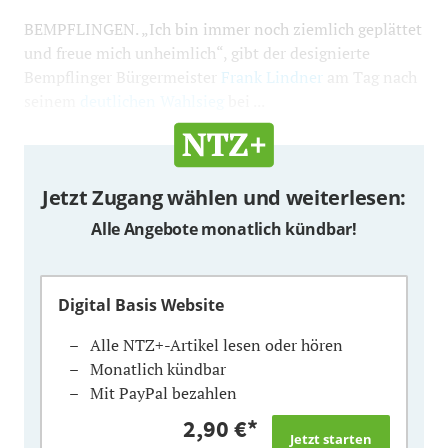
BEMPFLINGEN. „Ich bin immer noch ziemlich geplättet
und freue mich unheimlich“, gibt der designierte
Bempflinger Bürgermeister
Frank Lindner
am Tag nach
seinem
deutlichen Wahlsieg
bei ...
Jetzt Zugang wählen und weiterlesen:
Alle Angebote monatlich kündbar!
Digital Basis Website
Alle NTZ+-Artikel lesen oder hören
Monatlich kündbar
Mit PayPal bezahlen
2,90 €
*